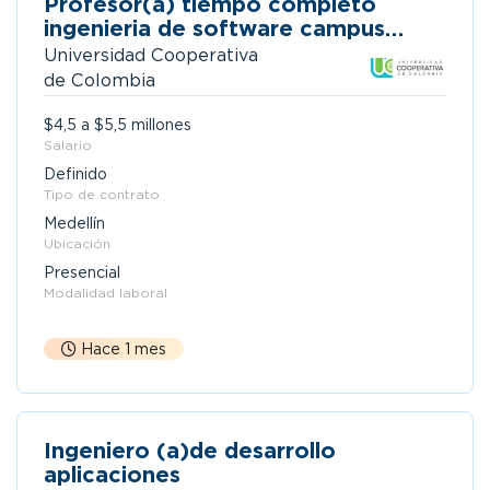
Profesor(a) tiempo completo
ingenieria de software campus
medellín
Universidad Cooperativa
de Colombia
$4,5 a $5,5 millones
Salario
Definido
Tipo de contrato
Medellín
Ubicación
Presencial
Modalidad laboral
Hace 1 mes
Ingeniero (a)de desarrollo
aplicaciones