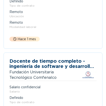
Definido
Tipo de contrato
Remoto
Ubicación
Remoto
Modalidad laboral
Hace 1 mes
Docente de tiempo completo -
ingeniería de software y desarrollo
de software
Fundación Universitaria
Tecnológico Comfenalco
Salario confidencial
Salario
Definido
Tipo de contrato