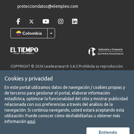
protecciondatos@elempleo.com
Colombia
COPYRIGHT © 2026 Leadearsearch S.A.S Prohibida su reproducción
total o parcial, así como su traducción a cualquier idioma sin
autorización escrita de su titular. elempleo.com es un producto de
Cookies y privacidad
Leadearsearch S.A.S. Nit. 8300651578.
En este portal utilizamos datos de navegación / cookies propias y
Términos y condiciones
de terceros para gestionar el portal, elaborar información
Aviso de privacidad
estadística, optimizar la funcionalidad del sitio y mostrar publicidad
relacionada con sus preferencias a través del análisis de la
Protección de datos
navegación. Si continúa navegando, usted estará aceptando esta
utilización. Puede conocer cómo deshabilitarlas u obtener más
Conoce nuestra red de portales
información
aquí
.
Entiendo