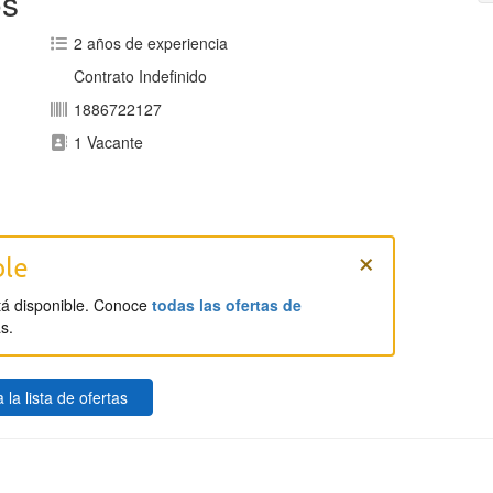
os
2 años de experiencia
Contrato Indefinido
1886722127
1 Vacante
×
ble
tá disponible. Conoce
todas las ofertas de
s.
 la lista de ofertas