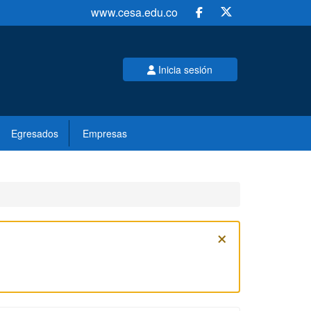
www.cesa.edu.co
Inicia sesión
Egresados
Empresas
×