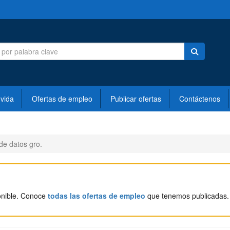
 vida
Ofertas de empleo
Publicar ofertas
Contáctenos
 de datos gro.
onible. Conoce
todas las ofertas de empleo
que tenemos publicadas.