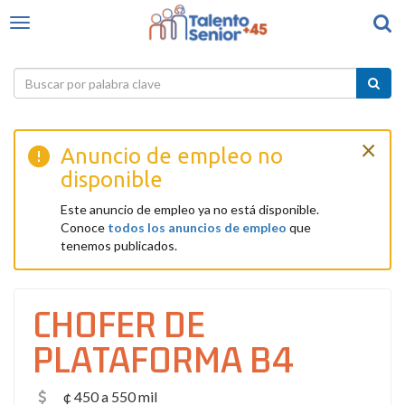
T
T
o
o
g
g
g
g
l
l
e
e
s
×
n
Anuncio de empleo no
e
a
disponible
a
v
r
i
Este anuncio de empleo ya no está disponible.
c
g
Conoce
todos los anuncios de empleo
que
h
a
tenemos publicados.
t
i
o
CHOFER DE
n
PLATAFORMA B4
¢ 450 a 550 mil