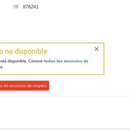
876241
×
 no disponible
está disponible. Conoce
todos los anuncios de
s.
ista de anuncios de empleo