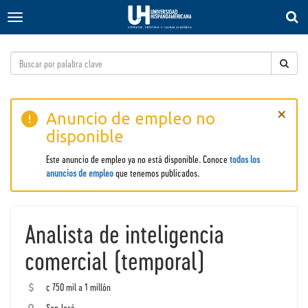
T
T
o
o
g
g
g
g
l
l
e
e
s
n
×
e
a
Anuncio de empleo no
a
v
disponible
r
i
c
g
Este anuncio de empleo ya no está disponible. Conoce
todos los
h
a
anuncios de empleo
que tenemos publicados.
t
i
o
n
Analista de inteligencia
comercial (temporal)
¢ 750 mil a 1 millón
San José