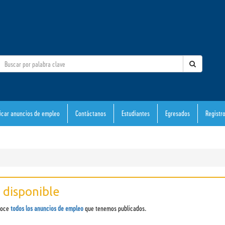
icar anuncios de empleo
Contáctanos
Estudiantes
Egresados
Registr
 disponible
onoce
todos los anuncios de empleo
que tenemos publicados.