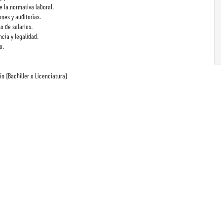
e la normativa laboral.
nes y auditorías.
o de salarios.
ncia y legalidad.
o.
n (Bachiller o Licenciatura)