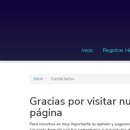
Inicio
Registrar H
Inicio
Contáctanos
Gracias por visitar n
página
Para nosotros es muy importante tu opinión y sugerenci
siguiente formato con tus comentarios o inquietudes d