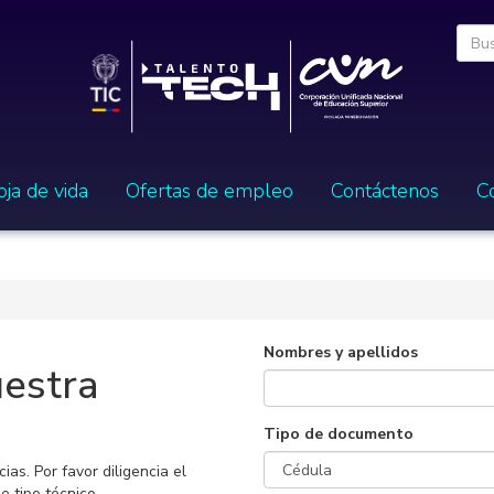
oja de vida
Ofertas de empleo
Contáctenos
C
Nombres y apellidos
uestra
Tipo de documento
as. Por favor diligencia el
e tipo técnico.