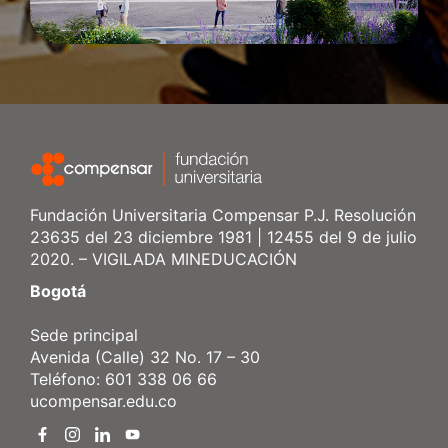
Fundación Universitaria Compensar P.J. Resolución
23635 del 23 diciembre 1981 | 12455 del 9 de julio
2020. – VIGILADA MINEDUCACIÓN
Bogotá
Sede principal
Avenida (Calle) 32 No. 17 – 30
Teléfono: 601 338 06 66
ucompensar.edu.co