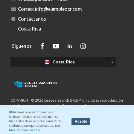
Correo:
info@elempleocr.com
Contáctanos
Costa Rica
Síguenos
Costa Rica
COPYRIGHT © 2026 Leadearsearch S.A.S Prohibida su reproducción
total o parcial, así como su traducción a cualquier idioma sin
autorización escrita de su titular. elempleo.com es un producto de
Utilizamos cookies propias para
Leadearsearch S.A.S. Nit. 8300651578..
Ver términos y condiciones.
mejorar nuestros servicios y analizar
Acepto
tus hábitos de navegación e interés. Si
Términos y condiciones
continúas navegando aceptas su uso.
Más información aquí
Política de privacidad