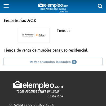
Togg
Toggle
sear
navigation
Ferreterías ACE
Tiendas
Tienda de venta de muebles para uso residencial.
Ver anuncios laborales
0
Whatsapp:
8536 - 7536