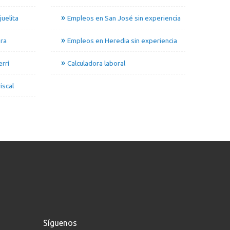
uelita
Empleos en San José sin experiencia
ra
Empleos en Heredia sin experiencia
rrí
Calculadora laboral
iscal
Síguenos