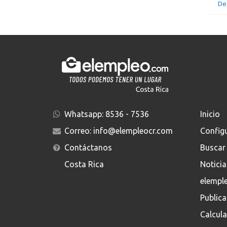
De
Whatsapp:
8536 - 7536
Inicio
Correo:
info@elempleocr.com
Config
Contáctanos
Buscar
Costa Rica
Noticia
elempl
Public
Calcula