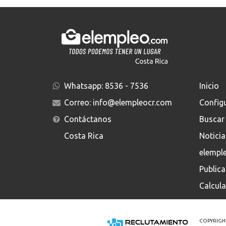
Whatsapp:
8536 - 7536
Inicio
Correo:
info@elempleocr.com
Config
Contáctanos
Buscar
Costa Rica
Noticia
elempl
Public
Calcula
COPYRIGHT ©