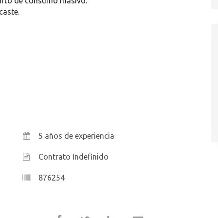
parto de consumo masivo.
caste.
5 años de experiencia
Contrato Indefinido
876254