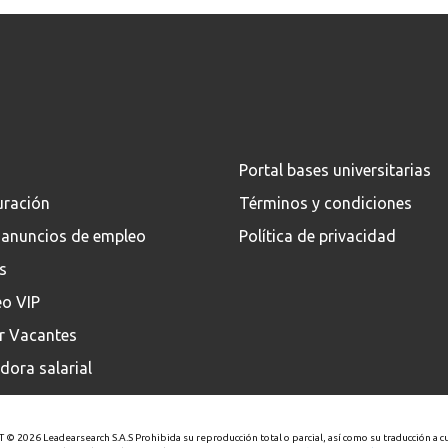
Portal bases universitarias
uración
Términos y condiciones
 anuncios de empleo
Política de privacidad
s
eo VIP
ar Vacantes
dora salarial
 2026 Leadearsearch S.A.S Prohibida su reproducción total o parcial, así como su traducción a cual