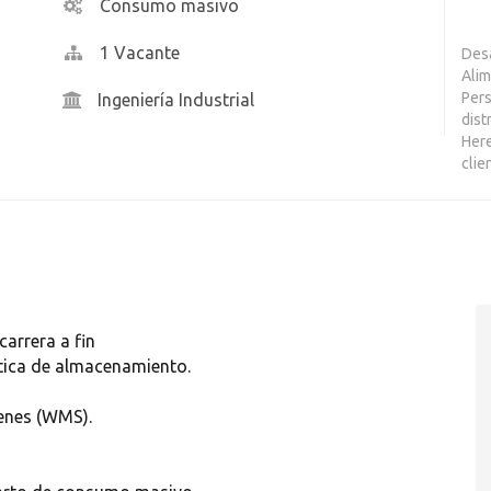
Consumo masivo
1 Vacante
Desa
Alim
Pers
Ingeniería Industrial
dist
Here
clien
carrera a fin
tica de almacenamiento.
enes (WMS).