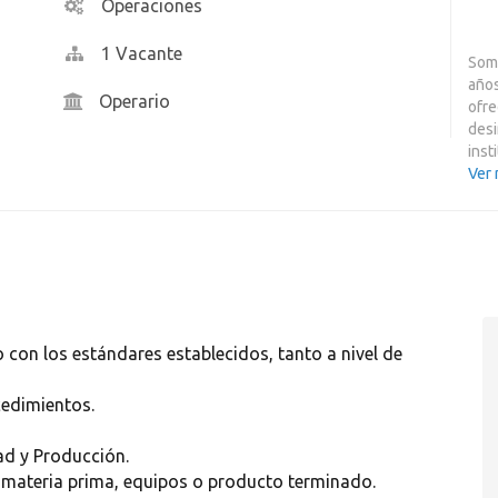
Operaciones
1 Vacante
Som
años
Operario
ofre
desi
inst
Ver
 con los estándares establecidos, tanto a nivel de
cedimientos.
ad y Producción.
n materia prima, equipos o producto terminado.