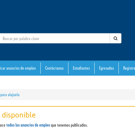
icar anuncios de empleo
Contáctanos
Estudiantes
Egresados
Registr
para alajuela
 disponible
onoce
todos los anuncios de empleo
que tenemos publicados.