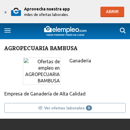
Aprovecha nuestra app
ABRIR
x
miles de ofertas laborales.
Togg
Toggle navigation
AGROPECUARIA BAMBUSA
Ganadería
Empresa de Ganadería de Alta Calidad
Ver ofertas laborales
0