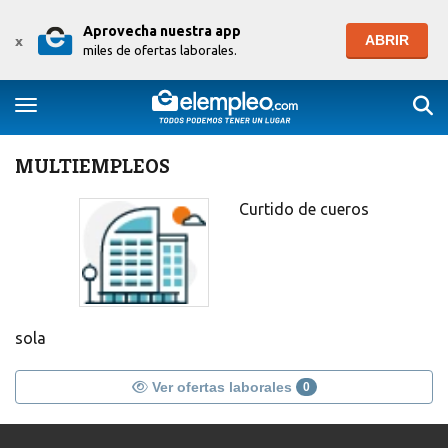
Aprovecha nuestra app
ABRIR
x
miles de ofertas laborales.
Togg
Toggle navigation
MULTIEMPLEOS
Curtido de cueros
sola
Ver ofertas laborales
0