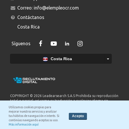
Correo:
info@elempleocr.com
Contáctanos
Costa Rica
Síguenos
Costa Rica
COPYRIGHT © 2026 Leadearsearch S.A.S Prohibida su reproducción
total o parcial, así como su traducción a cualquier idioma sin
autorización escrita de su titular. elempleo.com es un producto de
Utilizamos cookies propias para
Leadearsearch S.A.S. Nit. 8300651578..
Ver términos y condiciones.
mejorar nuestros servicios y analizar
Acepto
tus hábitos de navegación e interés. Si
Términos y condiciones
continúas navegando aceptas su uso.
Más información aquí
Política de privacidad