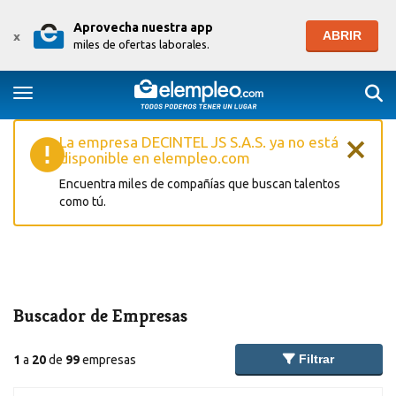
Aprovecha nuestra app
ABRIR
x
miles de ofertas laborales.
Togg
Toggle navigation
×
La empresa DECINTEL JS S.A.S. ya no está
disponible en elempleo.com
Encuentra miles de compañías que buscan talentos
como tú.
Buscador de Empresas
Filtrar
1
a
20
de
99
empresas