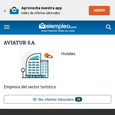
Aprovecha nuestra app
ABRIR
x
miles de ofertas laborales.
Togg
Toggle navigation
AVIATUR S.A.
Hoteles
Empresa del sector turístico
Ver ofertas laborales
16