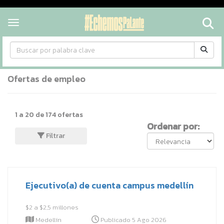
Toggl
Toggle navigation
Ofertas de empleo
1
a
20
de
174
ofertas
Ordenar por:
Filtrar
Ejecutivo(a) de cuenta campus medellín
$2 a $2,5 millones
Medellín
Publicado 5 Ago 2026