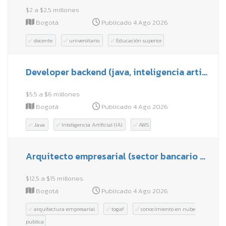
$2 a $2,5 millones
Bogotá
Publicado 4 Ago 2026
docente
universitario
Educación superior
Developer backend (java, inteligencia artificial (ia), aws) - remoto
$5,5 a $6 millones
Bogotá
Publicado 4 Ago 2026
Java
Inteligencia Artificial (IA)
AWS
Arquitecto empresarial (sector bancario o seguros) - híbrido en bogotá
$12,5 a $15 millones
Bogotá
Publicado 4 Ago 2026
arquitectura empresarial
togaf
conocimiento en nube
publica