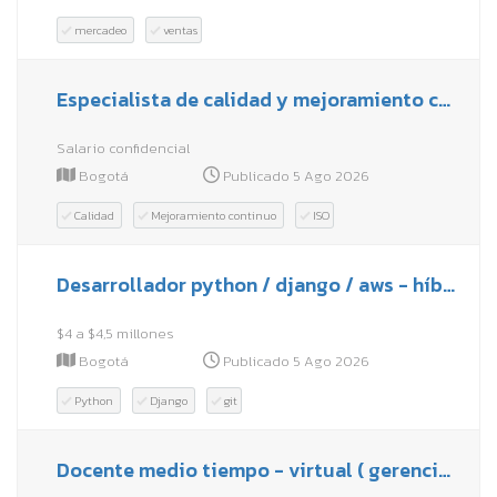
mercadeo
ventas
Especialista de calidad y mejoramiento continuo
Salario confidencial
Bogotá
Publicado 5 Ago 2026
Calidad
Mejoramiento continuo
ISO
Desarrollador python / django / aws - híbrido en bogotá
$4 a $4,5 millones
Bogotá
Publicado 5 Ago 2026
Python
Django
git
Docente medio tiempo - virtual ( gerencia de salud)