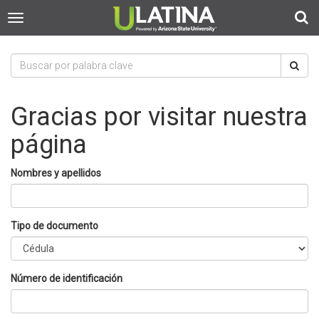
T
T
o
o
g
g
g
g
l
l
e
e
s
Gracias por visitar nuestra
n
e
a
página
a
v
r
i
c
g
Nombres y apellidos
h
a
t
i
Tipo de documento
o
n
Número de identificación