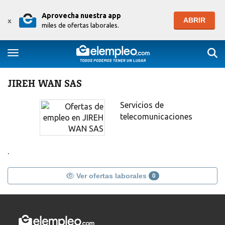
Aprovecha nuestra app
ABRIR
x
miles de ofertas laborales.
Togg
Toggle navigation
JIREH WAN SAS
Servicios de
telecomunicaciones
.
Ver ofertas laborales
0