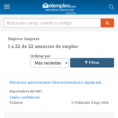
Togg
Toggle
sear
navigation
Empleos Limpieza
1
a
22
de
22
anuncios de empleo
Ordenar por:
Filtrar
Mecánico automecanix liberia (mecánica rápida automecanix)
Importadora AD NAT
Salario confidencial
Liberia
Publicado 4 Ago 2026