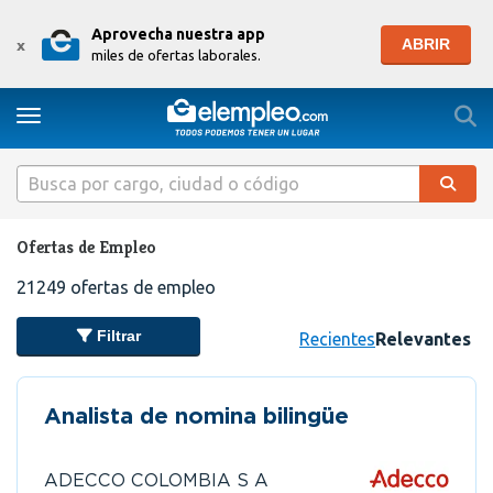
Aprovecha nuestra app
ABRIR
x
miles de ofertas laborales.
Togg
Toggle navigation
Ofertas de Empleo
21249
ofertas de empleo
Filtrar
Recientes
Relevantes
Analista de nomina bilingüe
ADECCO COLOMBIA S A