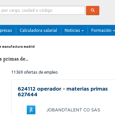
cador
presas
Calculadora salarial
Noticias
Formación
de manufactura madrid
as primas de…
11369
ofertas de empleo
624112 operador - materias primas
627444
JOBANDTALENT CO SAS