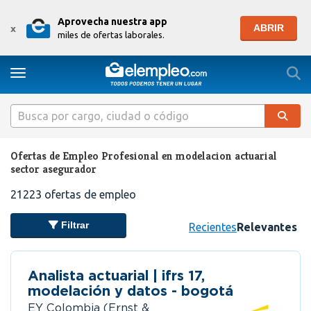
Aprovecha nuestra app
ABRIR
x
miles de ofertas laborales.
Togg
Toggle navigation
Ofertas de Empleo Profesional en modelacion actuarial
sector asegurador
21223
ofertas de empleo
Filtrar
Recientes
Relevantes
Analista actuarial | ifrs 17,
modelación y datos - bogotá
EY Colombia (Ernst &