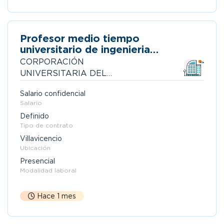
Profesor medio tiempo
universitario de ingenieria
ambiental modelación e hidrología
CORPORACIÓN
UNIVERSITARIA DEL
META - UNIMETA
Salario confidencial
Salario
Definido
Tipo de contrato
Villavicencio
Ubicación
Presencial
Modalidad laboral
Hace 1 mes