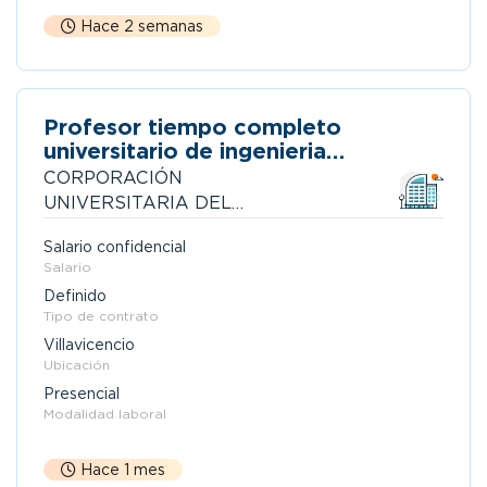
Hace 2 semanas
Profesor tiempo completo
universitario de ingenieria
ambiental modelación e hidrología
CORPORACIÓN
UNIVERSITARIA DEL
META - UNIMETA
Salario confidencial
Salario
Definido
Tipo de contrato
Villavicencio
Ubicación
Presencial
Modalidad laboral
Hace 1 mes