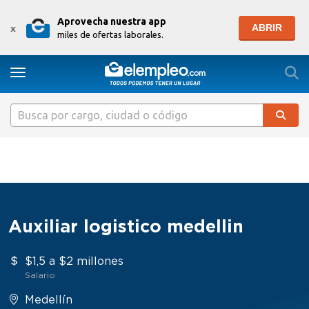
Aprovecha nuestra app
ABRIR
x
miles de ofertas laborales.
Togg
Toggle navigation
Auxiliar logistico medellin
$1,5 a $2 millones
Salario
Medellín