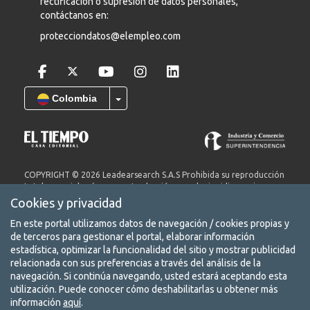
rectificación o supresión de datos personales,
contáctanos en:
protecciondatos@elempleo.com
Colombia
COPYRIGHT © 2026 Leadearsearch S.A.S Prohibida su reproducción
total o parcial, así como su traducción a cualquier idioma sin
autorización escrita de su titular. elempleo.com es un producto de
Cookies y privacidad
Leadearsearch S.A.S. Nit. 8300651578.
En este portal utilizamos datos de navegación / cookies propias y
Términos y condiciones
de terceros para gestionar el portal, elaborar información
Aviso de privacidad
estadística, optimizar la funcionalidad del sitio y mostrar publicidad
relacionada con sus preferencias a través del análisis de la
Protección de datos
navegación. Si continúa navegando, usted estará aceptando esta
utilización. Puede conocer cómo deshabilitarlas u obtener más
Conoce nuestra red de portales
información
aquí
.