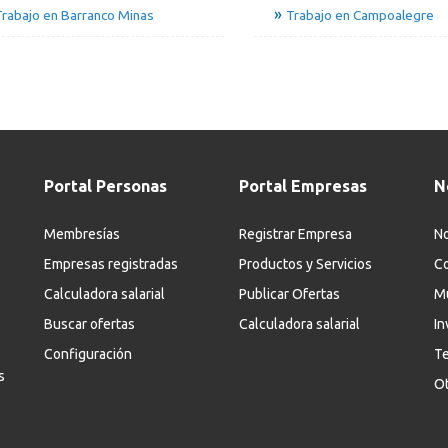
rabajo en Barranco Minas
Trabajo en Campoalegre
Portal Personas
Portal Empresas
N
Membresías
Registrar Empresa
No
Empresas registradas
Productos y Servicios
Co
Calculadora salarial
Publicar Ofertas
M
Buscar ofertas
Calculadora salarial
In
Configuración
Te
s
Ot