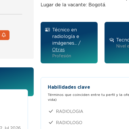
Lugar de la vacante: Bogotá.
Técnico en
r
radiología e
Tecno
imágenes... /
Nivel 
Otras
Profesión
Habilidades clave
Términos que coinciden entre tu perfil y la o
vida)​
Auxiliar de enfermería - zona nort
RADIOLOGIA
Trabaja en Colombiana de trasplan
RADIOLOGO
$2,5 a $3 millones
Publicado
2 Jul 2026