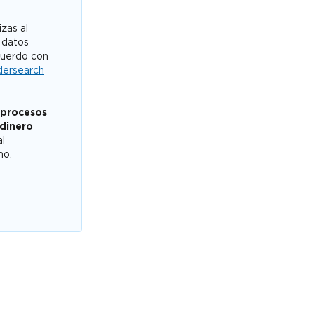
zas al
 datos
cuerdo con
dersearch
 procesos
 dinero
al
mo.