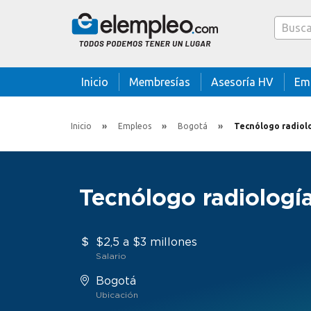
Caja bus
Inicio
Membresías
Asesoría HV
Em
Inicio
Empleos
Bogotá
Tecnólogo radiol
Tecnólogo radiologí
$2,5 a $3 millones
Salario
Bogotá
Ubicación