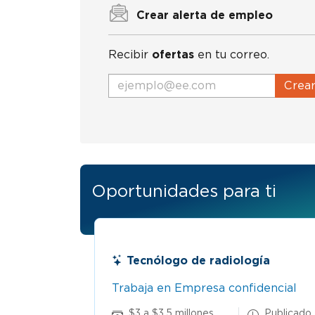
Crear alerta de empleo
Recibir
ofertas
en tu correo.
Crea
Oportunidades para ti
Tecnólogo de radiología
Trabaja en Empresa confidencial
18 Jun
$3 a $3,5 millones
Publicado 