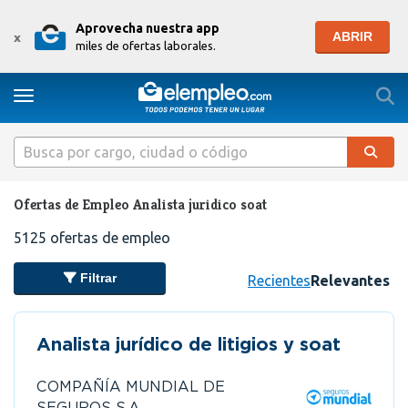
Aprovecha nuestra app
ABRIR
x
miles de ofertas laborales.
Togg
Toggle navigation
Ofertas de Empleo Analista juridico soat
5125
ofertas de empleo
Filtrar
Recientes
Relevantes
Analista jurídico de litigios y soat
COMPAÑÍA MUNDIAL DE
SEGUROS S.A