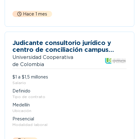
Hace 1 mes
Judicante consultorio jurídico y
centro de conciliación campus
medellín
Universidad Cooperativa
de Colombia
$1 a $1,5 millones
Salario
Definido
Tipo de contrato
Medellín
Ubicación
Presencial
Modalidad laboral