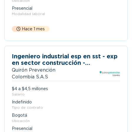
Ubicación
Presencial
Modalidad laboral
Hace 1 mes
Ingeniero industrial esp en sst - exp
en sector construcción -
barranquilla
Quirón Prevención
Colombia S.A.S
$4 a $4,5 millones
Salario
Indefinido
Tipo de contrato
Bogotá
Ubicación
Presencial