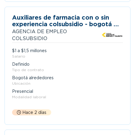
Auxiliares de farmacia con o sin
experiencia colsubsidio - bogotá y
periferia
AGENCIA DE EMPLEO
COLSUBSIDIO
$1 a $1,5 millones
Salario
Definido
Tipo de contrato
Bogotá alrededores
Ubicación
Presencial
Modalidad laboral
Hace 2 días