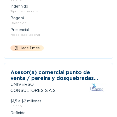
Indefinido
Tipo de contrato
Bogotá
Ubicación
Presencial
Modalidad laboral
Hace 1 mes
Asesor(a) comercial punto de
venta / pereira y dosquebradas
risaralda
UNIVERSO
CONSULTORES S.A.S.
$1,5 a $2 millones
Salario
Definido