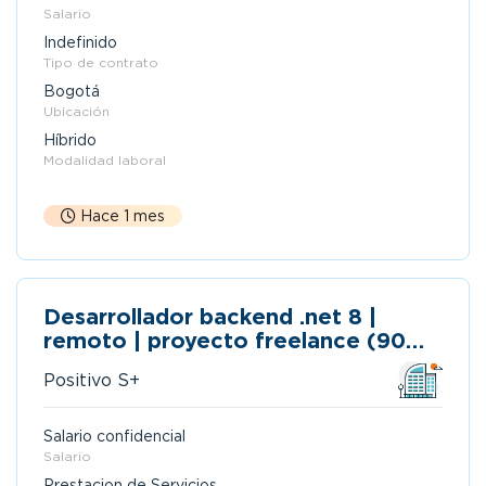
Salario
Indefinido
Tipo de contrato
Bogotá
Ubicación
Híbrido
Modalidad laboral
Hace 1 mes
Desarrollador backend .net 8 |
remoto | proyecto freelance (900
horas)
Positivo S+
Salario confidencial
Salario
Prestacion de Servicios