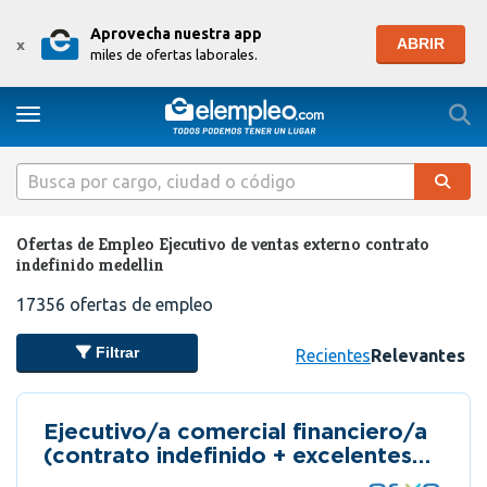
Aprovecha nuestra app
ABRIR
x
miles de ofertas laborales.
Togg
Toggle navigation
Ofertas de Empleo Ejecutivo de ventas externo contrato
indefinido medellin
17356
ofertas de empleo
Filtrar
Recientes
Relevantes
Ejecutivo/a comercial financiero/a
(contrato indefinido + excelentes
comisiones)