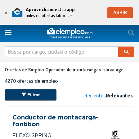
Aprovecha nuestra app
ABRIR
x
miles de ofertas laborales.
Togg
Toggle navigation
Ofertas de Empleo Operador de montacargas funza agc
4270
ofertas de empleo
Filtrar
Recientes
Relevantes
Conductor de montacarga-
fontibon
FLEXO SPRING