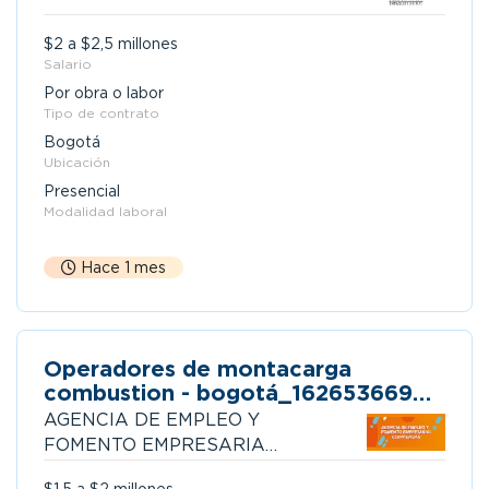
$2 a $2,5 millones
Salario
Por obra o labor
Tipo de contrato
Bogotá
Ubicación
Presencial
Modalidad laboral
Hace 1 mes
Operadores de montacarga
combustion - bogotá_1626536692-
5
AGENCIA DE EMPLEO Y
FOMENTO EMPRESARIAL
COMPENSAR