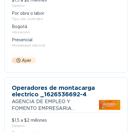
$1,5 a $2 millones
Salario
Por obra o labor
Tipo de contrato
Bogotá
Ubicación
Presencial
Modalidad laboral
Ayer
Operadores de montacarga
electrico _1626536692-4
AGENCIA DE EMPLEO Y
FOMENTO EMPRESARIAL
COMPENSAR
$1,5 a $2 millones
Salario