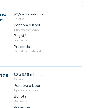
rno,
$2,5 a $3 millones
te
Salario
Por obra o labor
Tipo de contrato
Bogotá
Ubicación
Presencial
Modalidad laboral
enda
$2 a $2,5 millones
Salario
Por obra o labor
Tipo de contrato
Bogotá
Ubicación
Presencial