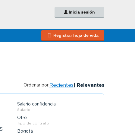
Inicia sesión
Registrar hoja de vida
Recientes
Relevantes
Ordenar por:
Salario confidencial
Salario
Otro
Tipo de contrato
.S
Bogotá