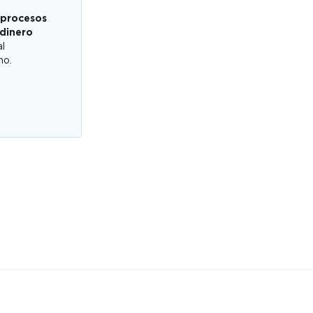
 procesos
 dinero
al
mo.