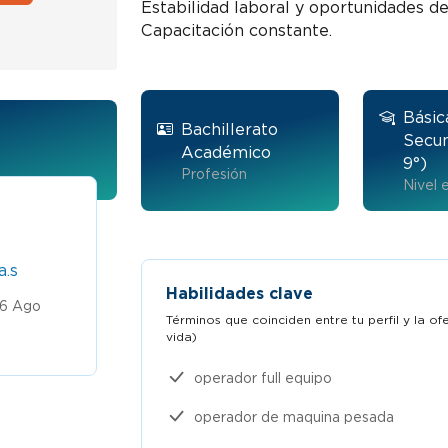
Estabilidad laboral y oportunidades de
Capacitación constante.
Básic
Bachillerato
Secun
Académico
9°)
Profesión
Nivel 
Litografo
a.s
Trabaja en Empresa confidencial
Habilidades clave
 6 Ago
$2 a $2,5 millones
Publicado
Términos que coinciden entre tu perfil y la o
2026
vida)​
operador full equipo
operador de maquina pesada