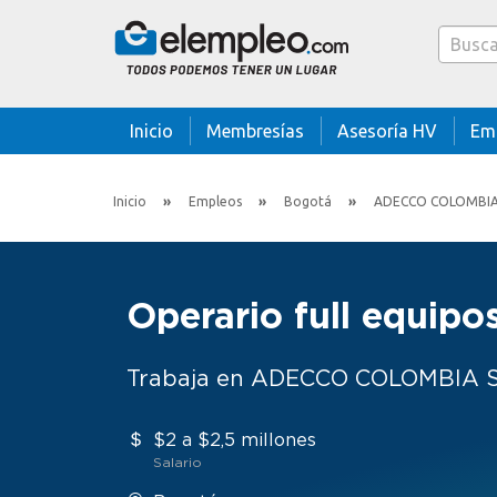
Caja bus
Inicio
Membresías
Asesoría HV
Em
Inicio
Empleos
Bogotá
ADECCO COLOMBIA
Operario full equipo
Trabaja en ADECCO COLOMBIA 
$2 a $2,5 millones
Salario