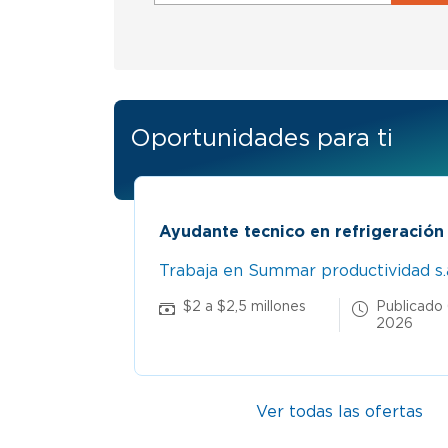
Oportunidades para ti
Ayudante tecnico en refrigeración
Trabaja en Summar productividad s.
 6 Ago
$2 a $2,5 millones
Publicado
2026
Ver todas las ofertas