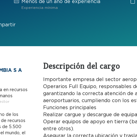
Menos de un año de experiencia
Experiencia mínima
partir
Descripción del cargo
BIA S A
Importante empresa del sector aeropo
Operarios Full Equipo, responsables de
a en recursos
garantizando la correcta atención de 
manos
aeroportuarios, cumpliendo con los es
ector
Funciones principales
Realizar cargue y descargue de equipaj
no de los
 de recursos
Operar equipos de apoyo en tierra (ba
s de 5.500
entre otros).
el mundo, el
Asegurar la correcta ubicación y trasl