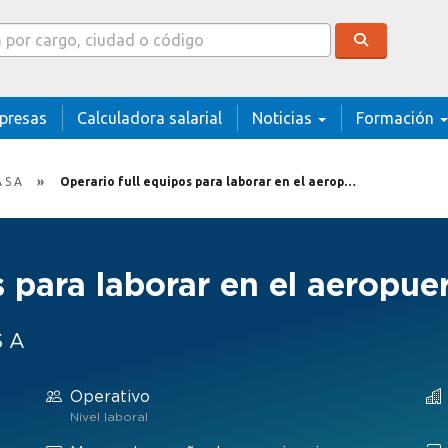
cador
presas
Calculadora salarial
Noticias
Formación
 S A
Operario full equipos para laborar en el aeropuerto
s para laborar en el aeropue
S A
Operativo
Nivel laboral