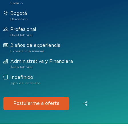
Salario
Bogotá
Ubicación
Profesional
Nivel laboral
2 años de experiencia
Experiencia mínima
Administrativa y Financiera
Área laboral
Indefinido
Tipo de contrato
Postularme a oferta