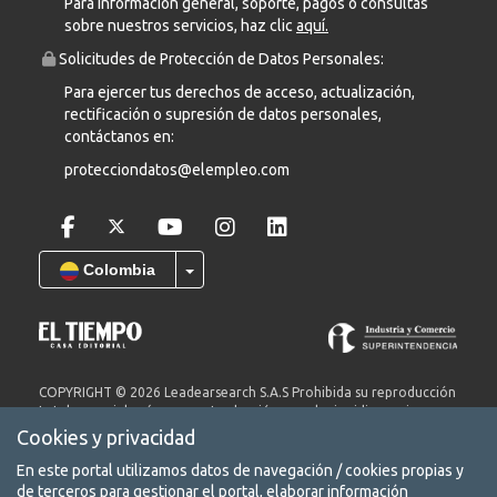
Para información general, soporte, pagos o consultas
sobre nuestros servicios, haz clic
aquí.
Solicitudes de Protección de Datos Personales:
Para ejercer tus derechos de acceso, actualización,
rectificación o supresión de datos personales,
contáctanos en:
protecciondatos@elempleo.com
Colombia
COPYRIGHT © 2026 Leadearsearch S.A.S Prohibida su reproducción
total o parcial, así como su traducción a cualquier idioma sin
autorización escrita de su titular. elempleo.com es un producto de
Cookies y privacidad
Leadearsearch S.A.S. Nit. 8300651578.
En este portal utilizamos datos de navegación / cookies propias y
Términos y condiciones
de terceros para gestionar el portal, elaborar información