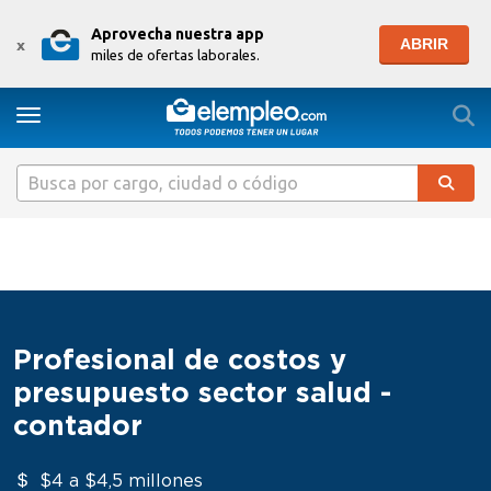
Aprovecha nuestra app
ABRIR
x
miles de ofertas laborales.
Togg
Toggle navigation
Profesional de costos y
presupuesto sector salud -
contador
$4 a $4,5 millones