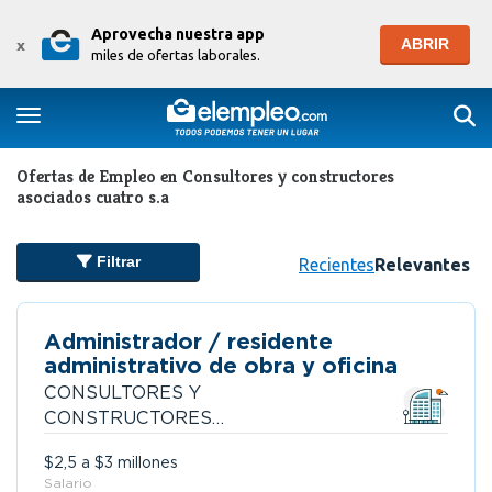
Aprovecha nuestra app
ABRIR
x
miles de ofertas laborales.
Togg
Toggle navigation
Ofertas de Empleo en Consultores y constructores
asociados cuatro s.a
Filtrar
Recientes
Relevantes
Administrador / residente
administrativo de obra y oficina
CONSULTORES Y
CONSTRUCTORES
ASOCIADOS CUATRO S.A
$2,5 a $3 millones
Salario