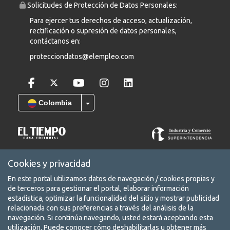
Solicitudes de Protección de Datos Personales:
Para ejercer tus derechos de acceso, actualización,
rectificación o supresión de datos personales,
contáctanos en:
protecciondatos@elempleo.com
Colombia
COPYRIGHT © 2026 Leadearsearch S.A.S Prohibida su reproducción
Cookies y privacidad
total o parcial, así como su traducción a cualquier idioma sin
autorización escrita de su titular. elempleo.com es un producto de
En este portal utilizamos datos de navegación / cookies propias y
Leadearsearch S.A.S. Nit. 8300651578.
de terceros para gestionar el portal, elaborar información
estadística, optimizar la funcionalidad del sitio y mostrar publicidad
Términos y condiciones
relacionada con sus preferencias a través del análisis de la
Aviso de privacidad
navegación. Si continúa navegando, usted estará aceptando esta
utilización. Puede conocer cómo deshabilitarlas u obtener más
Protección de datos