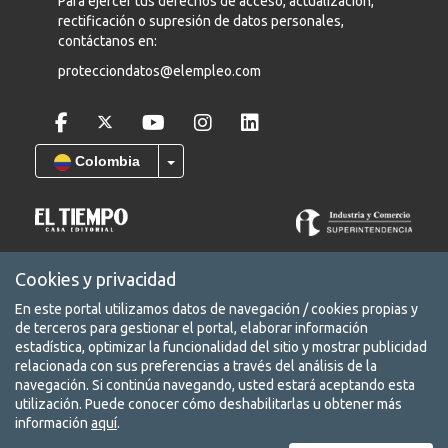
Para ejercer tus derechos de acceso, actualización,
rectificación o supresión de datos personales,
contáctanos en:
protecciondatos@elempleo.com
Colombia
COPYRIGHT © 2026 Leadearsearch S.A.S Prohibida su reproducción
Cookies y privacidad
total o parcial, así como su traducción a cualquier idioma sin
autorización escrita de su titular. elempleo.com es un producto de
En este portal utilizamos datos de navegación / cookies propias y
Leadearsearch S.A.S. Nit. 8300651578.
de terceros para gestionar el portal, elaborar información
estadística, optimizar la funcionalidad del sitio y mostrar publicidad
Términos y condiciones
relacionada con sus preferencias a través del análisis de la
Aviso de privacidad
navegación. Si continúa navegando, usted estará aceptando esta
utilización. Puede conocer cómo deshabilitarlas u obtener más
Protección de datos
información
aquí
.