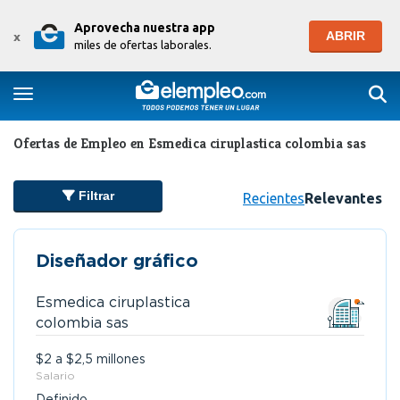
Aprovecha nuestra app
ABRIR
x
miles de ofertas laborales.
Togg
Toggle navigation
Ofertas de Empleo en Esmedica ciruplastica colombia sas
Filtrar
Recientes
Relevantes
Diseñador gráfico
Esmedica ciruplastica
colombia sas
$2 a $2,5 millones
Salario
Definido