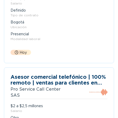
Salario
Definido
Tipo de contrato
Bogotá
Ubicación
Presencial
Modalidad laboral
Hoy
Asesor comercial telefónico | 100%
remoto | ventas para clientes en
españa y latinoamerica
Pro Service Call Center
SAS
$2 a $2,5 millones
Salario
Otro