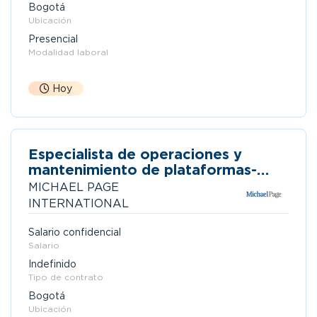
Bogotá
Ubicación
Presencial
Modalidad laboral
Hoy
Especialista de operaciones y
mantenimiento de plataformas-
bogotá d.c.
MICHAEL PAGE
INTERNATIONAL
Salario confidencial
Salario
Indefinido
Tipo de contrato
Bogotá
Ubicación