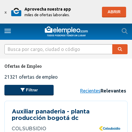
Aprovecha nuestra app
ABRIR
x
miles de ofertas laborales.
Togg
Toggle navigation
Ofertas de Empleo
21321
ofertas de empleo
Filtrar
Recientes
Relevantes
Auxiliar panaderia - planta
producción bogotá dc
COLSUBSIDIO