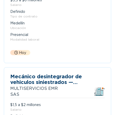
$5,5 a $6 millones
Salario
Definido
Tipo de contrato
Medellín
Ubicación
Presencial
Modalidad laboral
Hoy
Mecánico desintegrador de
vehiculos siniestrados —
multisoluciones
MULTISERVICIOS EMR
SAS
$1,5 a $2 millones
Salario