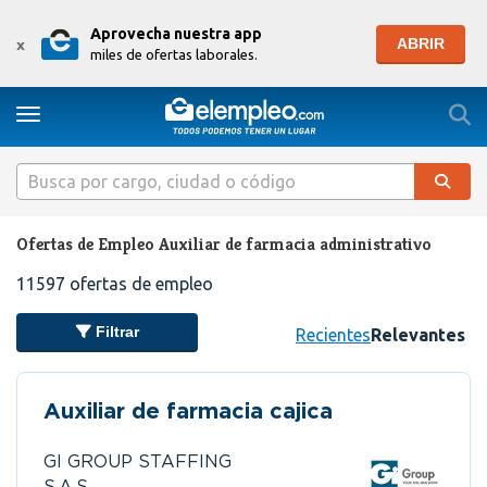
Aprovecha nuestra app
ABRIR
x
miles de ofertas laborales.
Togg
Toggle navigation
Ofertas de Empleo Auxiliar de farmacia administrativo
11597
ofertas de empleo
Filtrar
Recientes
Relevantes
Auxiliar de farmacia cajica
GI GROUP STAFFING
S.A.S