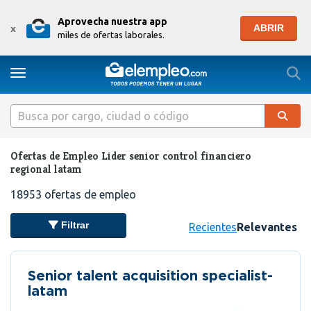
Aprovecha nuestra app
ABRIR
x
miles de ofertas laborales.
Togg
Toggle navigation
Ofertas de Empleo Lider senior control financiero
regional latam
18953
ofertas de empleo
Filtrar
Recientes
Relevantes
Senior talent acquisition specialist-
latam