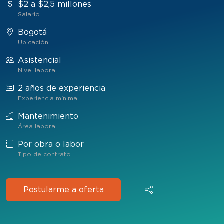
$2 a $2,5 millones
Salario
Bogotá
Ubicación
Asistencial
Nivel laboral
2 años de experiencia
Experiencia mínima
Mantenimiento
Área laboral
Por obra o labor
Tipo de contrato
Postularme a oferta