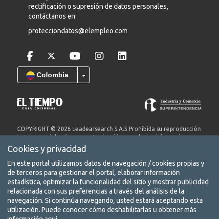
rectificación o supresión de datos personales,
contáctanos en:
protecciondatos@elempleo.com
Colombia
COPYRIGHT © 2026 Leadearsearch S.A.S Prohibida su reproducción
total o parcial, así como su traducción a cualquier idioma sin
autorización escrita de su titular. elempleo.com es un producto de
Cookies y privacidad
Leadearsearch S.A.S. Nit. 8300651578.
En este portal utilizamos datos de navegación / cookies propias y
Términos y condiciones
de terceros para gestionar el portal, elaborar información
Aviso de privacidad
estadística, optimizar la funcionalidad del sitio y mostrar publicidad
relacionada con sus preferencias a través del análisis de la
Protección de datos
navegación. Si continúa navegando, usted estará aceptando esta
utilización. Puede conocer cómo deshabilitarlas u obtener más
Conoce nuestra red de portales