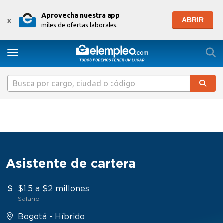
Aprovecha nuestra app
ABRIR
x
miles de ofertas laborales.
Togg
Toggle navigation
Asistente de cartera
$1,5 a $2 millones
Salario
Bogotá - Híbrido