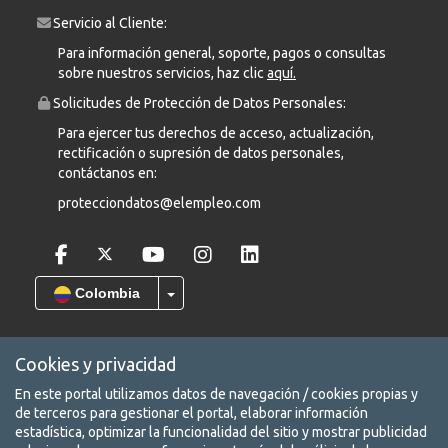
Servicio al Cliente:
Para información general, soporte, pagos o consultas
sobre nuestros servicios, haz clic
aquí.
Solicitudes de Protección de Datos Personales:
Para ejercer tus derechos de acceso, actualización,
rectificación o supresión de datos personales,
contáctanos en:
protecciondatos@elempleo.com
Colombia
Cookies y privacidad
En este portal utilizamos datos de navegación / cookies propias y
COPYRIGHT © 2026 Leadearsearch S.A.S Prohibida su reproducción
de terceros para gestionar el portal, elaborar información
total o parcial, así como su traducción a cualquier idioma sin
estadística, optimizar la funcionalidad del sitio y mostrar publicidad
autorización escrita de su titular. elempleo.com es un producto de